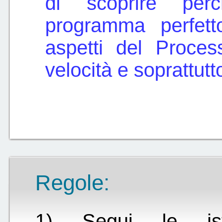
di scoprire pe
programma perfett
aspetti del Proces
velocità e soprattutt
Regole:
1) Segui le istr